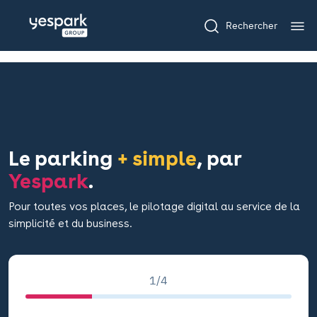
Rechercher
Le parking
+ simple
, par
Yespark
.
Pour toutes vos places, le pilotage digital au service de la
simplicité et du business.
If you
are a
1/4
human,
ignore