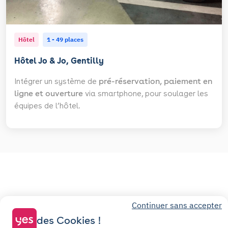
Hôtel
1 - 49 places
Hôtel Jo & Jo, Gentilly
Intégrer un système de
pré-réservation, paiement en
ligne et ouverture
via smartphone, pour soulager les
équipes de l’hôtel.
Continuer sans accepter
Comment mettre en place
des Cookies !
la solution Yespark ?