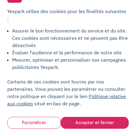
Accordez-nous une visite sur site et nous nous
Yespark utilise des cookies pour les finalités suivantes
occupons du reste.
:
Assurer le bon fonctionnement du service et du site.
Ces cookies sont nécessaires et ne peuvent pas être
désactivés
Évaluer l'audience et la performance de notre site
Mesurer, optimiser et personnaliser nos campagnes
publicitaires Yespark.
Certains de ces cookies sont fournis par nos
Visite technique
partenaires. Vous pouvez les paramétrer ou consulter
pour auditer les équipements et les flux.
notre politique en cliquant sur le lien
Politique relative
aux cookies
situé en bas de page.
Paramétrer
Accepter et fermer