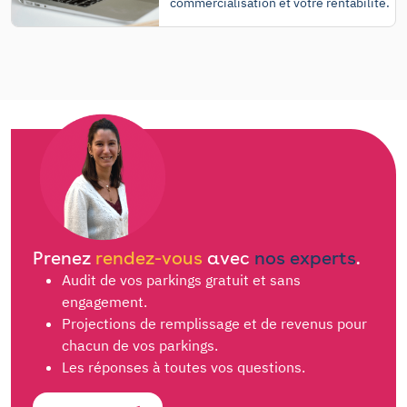
commercialisation et votre rentabilité.
Prenez
rendez-vous
avec
nos experts
.
Audit de vos parkings gratuit et sans
engagement.
Projections de remplissage et de revenus pour
chacun de vos parkings.
Les réponses à toutes vos questions.