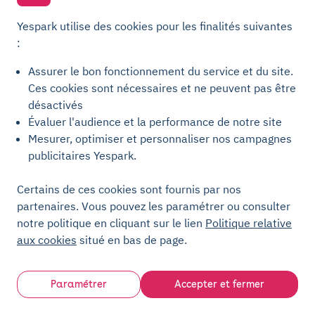
Yespark utilise des cookies pour les finalités suivantes
:
Assurer le bon fonctionnement du service et du site.
Ces cookies sont nécessaires et ne peuvent pas être
désactivés
Évaluer l'audience et la performance de notre site
Mesurer, optimiser et personnaliser nos campagnes
publicitaires Yespark.
Certains de ces cookies sont fournis par nos
partenaires. Vous pouvez les paramétrer ou consulter
notre politique en cliquant sur le lien
Politique relative
Résidentiel mixte
300 - 999 places
aux cookies
situé en bas de page.
Quartier Brazza, Bordeaux
Opérer un parking en adressant la
multiplicité des
Paramétrer
Accepter et fermer
usages
: résidents, employés et usagers ponctuels
(clients Intermarché et UCPA).