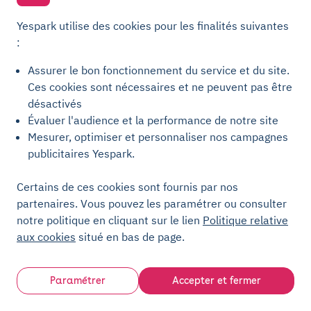
App Store
Google Play
Recevez une newsletter par mois,
100% dédiée à l'actualité de la mobilité urbaine !
Yespark utilise des cookies pour les finalités suivantes
Email
:
Assurer le bon fonctionnement du service et du site.
À propos
Offres
Ces cookies sont nécessaires et ne peuvent pas être
désactivés
Groupe Yespark
Stationnement professionnel
Stationnement pro avec
Évaluer l'audience et la performance de notre site
Notre mission
recharge
Mesurer, optimiser et personnaliser nos campagnes
Notre équipe
Stationnement collaboratif
publicitaires Yespark.
Compensation carbone
Yespark ReCharge
Presse
Yespark Moto
Certains de ces cookies sont fournis par nos
Jobs et carrières
Yespark Cyclo
partenaires. Vous pouvez les paramétrer ou consulter
Zenpark
Yespark Plus
notre politique en cliquant sur le lien
Politique relative
Yespark Relais
aux cookies
situé en bas de page.
Villes
Ressources
Partenaires
Paramétrer
Accepter et fermer
Comment ça marche ?
Propriétaires particuliers